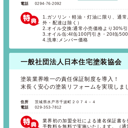
電話
0294-76-2092
1.ガソリン・軽油・灯油に限り、通
外・配達は除く）
2.オイル交換:通常小売価格より30%
3.オイル缶:4ℓ缶100円引き・20ℓ缶
4.洗車:メンバー価格
一般社団法人日本住宅塗装協会
塗装業界唯一の責任保証制度を導入！
末長く安心の塗装リフォームを実現しま
住所
茨城県水戸市千波町２０７４－４
電話
029-353-7812
業界初の加盟全社による連名保証書を
手数料を無料で実施いたします。（通