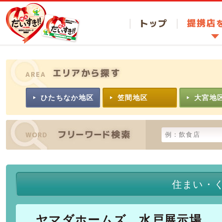
トップ
提携店
ひたちなか地区
笠間地区
大宮地
住まい・
ヤマダホームズ 水戸展示場