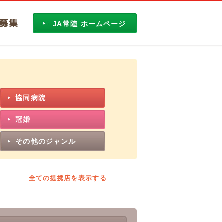
集
JA常陸 ホームページ
協同病院
冠婚
その他のジャンル
ト
全ての提携店を表示する