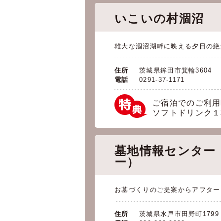
いこいの村涸沼
雄大な涸沼湖畔に映える夕日の絶
住所
茨城県鉾田市箕輪3604
電話
0291-37-1171
ご宿泊でのご利用
ソフトドリンク１
墓地情報センター
ー）
お墓づくりのご提案からアフター
住所
茨城県水戸市田野町1799