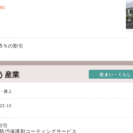
om/
5％の割引
う産業
住まい・くらし
・建上
2-13
割引
防汚保護剤コーティングサービス