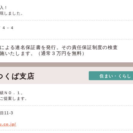
入！
現しました。
７４－４
による連名保証書を発行。その責任保証制度の検査
施いたします。（通常３万円を無料）
つくば支店
住まい・くらし
績ＮＯ．１。
ご提案します。
11-3
u.co.jp/