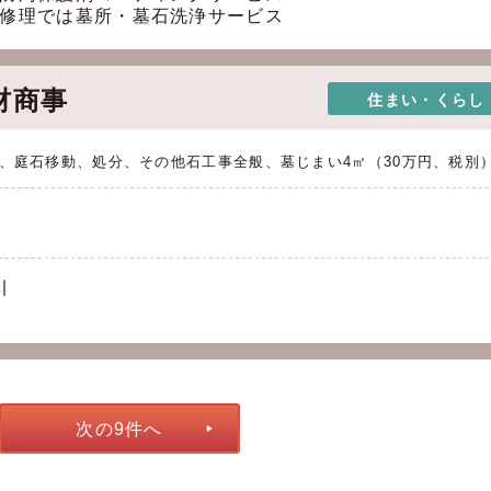
修理では墓所・墓石洗浄サービス
材商事
住まい・くらし
、庭石移動、処分、その他石工事全般、墓じまい4㎡（30万円、税
引
次の9件へ