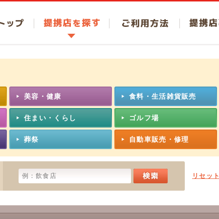
トップ
提携店を探す
ご利用方法
提携店募
美容・健康
食料・生活雑貨販売
住まい・くらし
ゴルフ場
葬祭
自動車販売・修理
リセッ