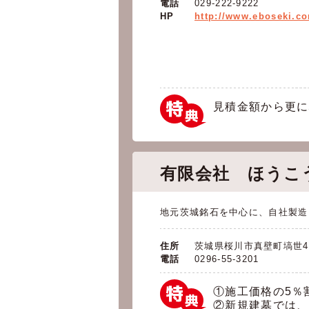
電話
029-222-9222
HP
http://www.eboseki.c
見積金額から更に
有限会社 ほうこ
地元茨城銘石を中心に、自社製造
住所
茨城県桜川市真壁町塙世42
電話
0296-55-3201
①施工価格の5％
②新規建墓では、