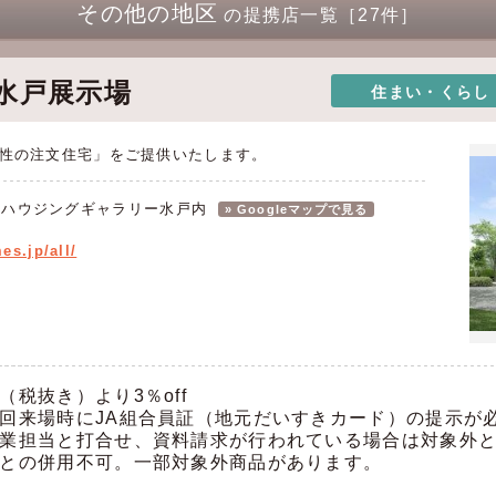
その他の地区
の提携店一覧［27件］
水戸展示場
住まい・くらし
性の注文住宅」をご提供いたします。
読売ハウジングギャラリー水戸内
» Googleマップで見る
es.jp/all/
税抜き）より3％off
回来場時にJA組合員証（地元だいすきカード）の提示が
業担当と打合せ、資料請求が行われている場合は対象外
との併用不可。一部対象外商品があります。