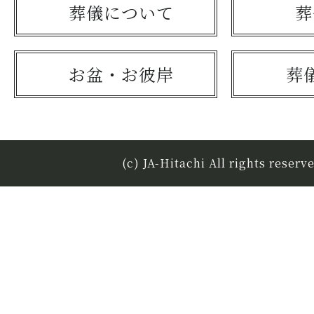
葬儀について
葬
お盆・お彼岸
葬
(c) JA-Hitachi All rights reserv