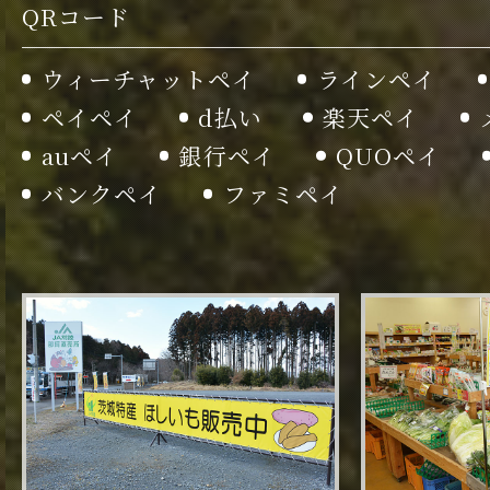
QRコード
ウィーチャットペイ
ラインペイ
ペイペイ
d払い
楽天ペイ
auペイ
銀行ペイ
QUOペイ
バンクペイ
ファミペイ