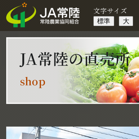
文字サイズ
標準
大
1
JA常陸の直売所
shop