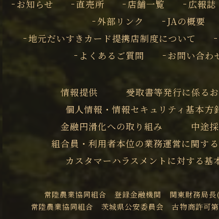
お知らせ
直売所
店舗一覧
広報誌
外部リンク
JAの概要
地元だいすきカード提携店制度について
よくあるご質問
お問い合わ
情報提供
受取書等発行に係るお
個人情報・情報セキュリティ基本方
金融円滑化への取り組み
中途採
組合員・利用者本位の業務運営に関する
カスタマーハラスメントに対する基
常陸農業協同組合 登録金融機関 関東財務局長(登
常陸農業協同組合 茨城県公安委員会 古物商許可第401