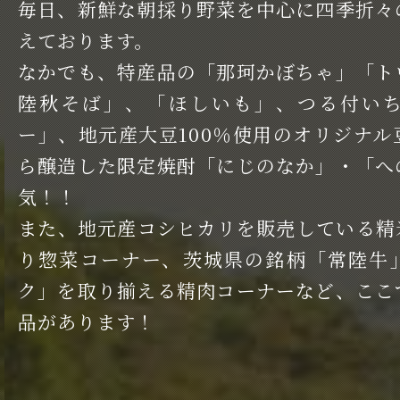
毎日、新鮮な朝採り野菜を中心に四季折々
えております。
なかでも、特産品の「那珂かぼちゃ」「ト
陸秋そば」、「ほしいも」、つる付い
ー」、地元産大豆100％使用のオリジナ
ら醸造した限定焼酎「にじのなか」・「へ
気！！
また、地元産コシヒカリを販売している精
り惣菜コーナー、茨城県の銘柄「常陸牛
ク」を取り揃える精肉コーナーなど、ここ
品があります！