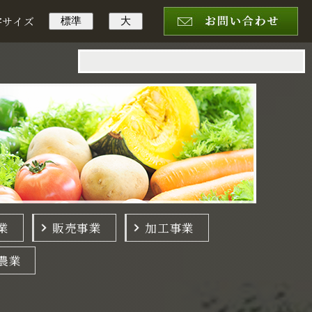
字サイズ
標準
大
業
販売事業
加工事業
農業