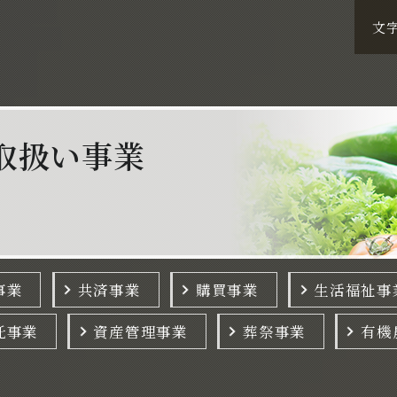
文
取扱い事業
事業
共済事業
購買事業
生活福祉事
託事業
資産管理事業
葬祭事業
有機