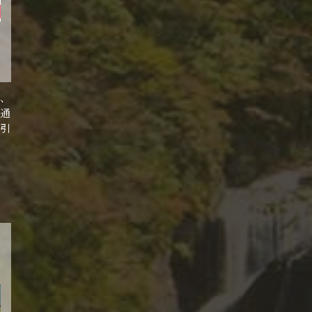
で、
と通
割引