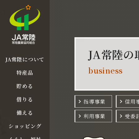
1
JA常陸の
JA常陸について
business
特産品
貯める
借りる
指導事業
信用
備える
利用事業
受委
ショッピング