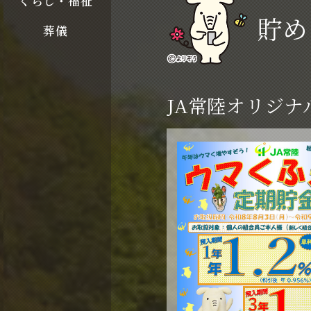
くらし・福祉
貯め
葬儀
JA常陸オリジナ